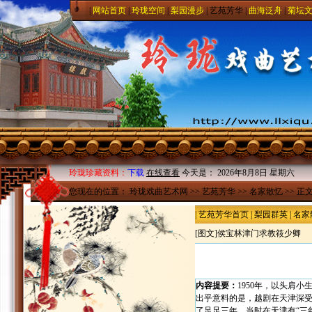
|
网站首页
|
玲珑空间
|
梨园漫步
|
艺苑芳华
|
曲海泛舟
|
菊坛
玲珑珍藏资料：
下载
在线查看
今天是：
2026年8月8日 星期六
您现在的位置：
玲珑戏曲艺术网
>>
艺苑芳华
>>
名家散忆
>> 正
|
艺苑芳华首页
|
梨园群英
|
名家
[图文]
侯宝林津门求教筱少卿
内容提要：
1950年，以头肩
出乎意料的是，越剧在天津深
了足足三年，当时在天津有“三