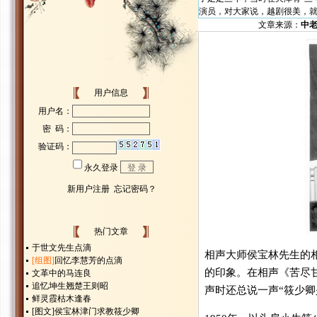
演员，对大家说，越剧很美，
文章来源：
中
用户信息
热门文章
于世文先生点滴
相声大师侯宝林先生的
[组图]
回忆李慧芳的点滴
的印象。在相声《苦尽
文革中的马连良
追忆坤生翘楚王则昭
声时还总说一声“筱少卿
鲜灵霞枯木逢春
[图文]
侯宝林津门求教筱少卿