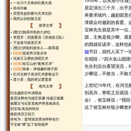
1950年，以头肩小生
一出25个旦角的红楼大戏
原定演出三个月，出乎
孙岳印象
厉慧良赵松樵与天津京剧
再要求续约，越剧团竟
我所认识的骆玉笙
津观众对越剧的喜爱。
推荐文章
宝林先生就是其中一位
[图文]
独具特色的六岁红
团，主角是筱少卿、裘
李慧芳：四度重演《洪湖赤卫队》
于连泉与筱派艺术
的我就应该学，这样也
[图文]
评剧刘派传人----新翠霞
轴
节目，就托人买了一
[组图]
筱派男旦陈永玲
试谈王玉磬的演唱艺术
生唱段：“四大名山团
[组图]
哈宝山的“配角艺术”
先生到后台看望演员，
[组图]
陈春：津城遍听梆子腔
少卿说，不敢当，不敢
忆河北梆子表演艺术家银达子
莲小君：我的师父爱莲君
上世纪70年代，在河
相关文章
别高兴，寒暄之后就说：
纪念越剧百年演唱会
姜昆诠释何为德艺双馨 传递正能量
会》，侯宝林说：“我回
侯耀文与石富宽相声界患难弟兄
达了侯宝林对筱少卿老
刘宝瑞:真实的快乐
曲剧演员王桂兰
佟有为：篮球游泳滑冰样样在行
于宝林“攒”起了茶馆相声