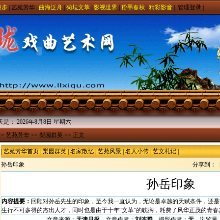
漫步
|
艺苑芳华
|
曲海泛舟
|
菊坛文萃
|
影视世界
|
粉墨春秋
|
精彩影音
|
管理登录
|
天是：
2026年8月8日 星期六
>>
艺苑芳华
>>
梨园群英
>> 正文
|
艺苑芳华首页
|
梨园群英
|
名家散忆
|
艺苑风景
|
名人小传
|
艺文札记
|
孙岳印象
分享到：
孙岳印象
内容提要：
回顾对孙岳先生的印象，至今我一直认为，无论是卓越的天赋条件，还是
生行不可多得的杰出人才，同时也是由于十年“文革”的耽搁，耗费了风华正茂的青
文章来源：
天津日报
文章作者：
刘连群
摄影作者：
无
浏览量