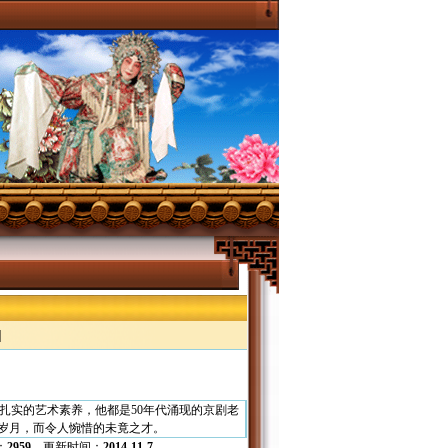
|
扎实的艺术素养，他都是50年代涌现的京剧老
春岁月，而令人惋惜的未竟之才。
：
2959
更新时间：
2014-11-7