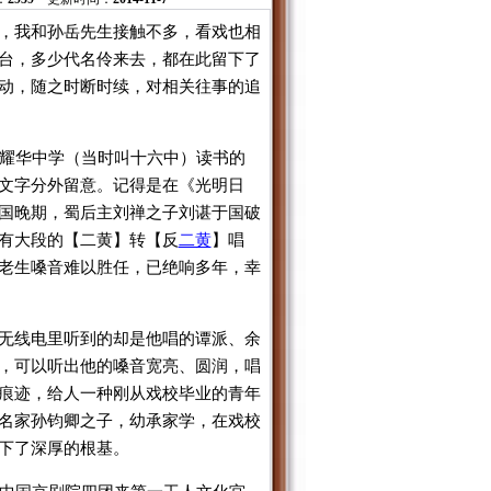
，我和孙岳先生接触不多，看戏也相
台，多少代名伶来去，都在此留下了
动，随之时断时续，对相关往事的追
在耀华中学（当时叫十六中）读书的
文字分外留意。记得是在《光明日
国晚期，蜀后主刘禅之子刘谌于国破
有大段的【二黄】转【反
二黄
】唱
老生嗓音难以胜任，已绝响多年，幸
无线电里听到的却是他唱的谭派、余
，可以听出他的嗓音宽亮、圆润，唱
痕迹，给人一种刚从戏校毕业的青年
名家孙钧卿之子，幼承家学，在戏校
下了深厚的根基。