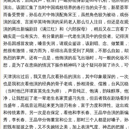
先晓其名，后闻其声，在津门一睹孙岳身影是60年代初，他所在
演出。该团汇集了当时中国戏校培养的各行当的尖子生，新星荟萃
而备受赞誉，孙岳在片中饰演配角宋王，虽然角色较为被动，戏份
演的寇准、言派毕英琦饰演的采药老人那么引人注目，但还是在观
演的两出新编剧目《满江红》和《六郎探母》，稍后又在二宫看了
确实是一位有实力、有分量的新一代老生演员中的佼佼者。记得演
孙岳因感冒发烧，嗓音失润，请观众鉴谅，该剧唱、念、做繁重，
然很有激情，倾力而为，听得出高音受到了局限，不那么自如，却
热烈的掌声。还有一点是，他饰演的岳飞出场时，与一般的化妆不
想，是为了在患病的情况下振作精神吗？这个疑问存留了许久，可
天津演出过后，我又曾几次看孙岳的演出，其中印象最深的，一次
也是我初次看他演的经典的骨子老戏，扮相清俊、儒雅，台风沉稳
（当时他已拜谭富英先生为师），声音纯正、饱满，韵味醇厚。他
净，让我想起了老一辈老生名家贯盛习先生，但后者我在剧场看到
当盛年，高低音运用起来更为游刃有余，富于力度和弹性。这出戏
和传统素养。另一次是在保定，看他和李长春、王晶华合演的新编
秀，李长春、王晶华分饰董宣和公主，那时三个人都是好嗓子。孙
腔既有挺拔之势，又不失婉转之美，加上表演气度、神态的把握，