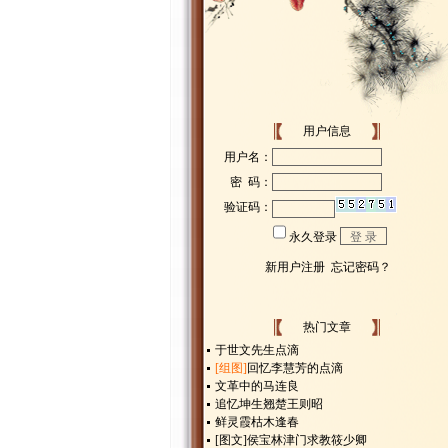
用户信息
热门文章
于世文先生点滴
[组图]
回忆李慧芳的点滴
文革中的马连良
追忆坤生翘楚王则昭
鲜灵霞枯木逢春
[图文]
侯宝林津门求教筱少卿