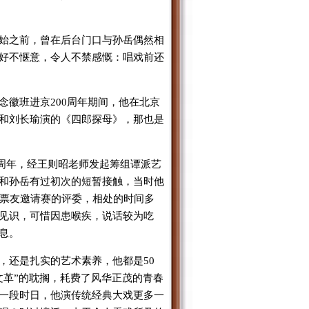
始之前，曾在后台门口与孙岳偶然相
好不惬意，令人不禁感慨：唱戏前还
念徽班进京200周年期间，他在北京
和刘长瑜演的《四郎探母》，那也是
0周年，经王则昭老师发起筹组谭派艺
和孙岳有过初次的短暂接触，当时他
”票友邀请赛的评委，相处的时间多
见识，可惜因患喉疾，说话较为吃
息。
，还是扎实的艺术素养，他都是50
文革”的耽搁，耗费了风华正茂的青春
一段时日，他演传统经典大戏更多一