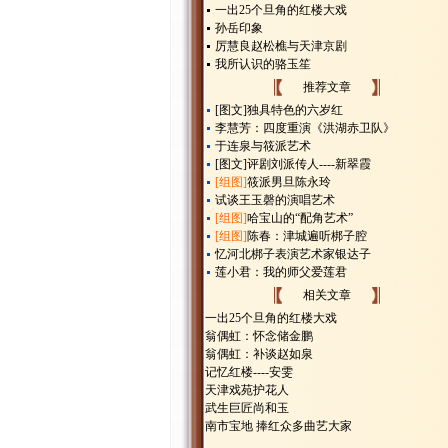
一出25个旦角的红楼大戏
孙岳印象
厉慧良赵松樵与天津京剧
我所认识的骆玉笙
推荐文章
[图文]
独具特色的六岁红
李慧芳：四度重演《洪湖赤卫队》
于连泉与筱派艺术
[图文]
评剧刘派传人----新翠霞
[组图]
筱派男旦陈永玲
试谈王玉磬的演唱艺术
[组图]
哈宝山的“配角艺术”
[组图]
陈春：津城遍听梆子腔
忆河北梆子表演艺术家银达子
莲小君：我的师父爱莲君
相关文章
一出25个旦角的红楼大戏
翁偶虹：怀念储金鹏
翁偶虹：补谈赵如泉
记忆红楼----安雯
天津戏苑护花人
武生巨匠尚和玉
南市宝地 捧红众多曲艺大家