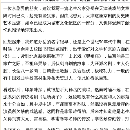
一位京剧界的朋友，建议我写一篇老生名家孙岳在天津演戏的文章
隔时日已久，起先有些犹豫。但由此想到，天津这座京剧的历史舞
艺术足迹，如今已经成为城市文化记忆的一部分，又觉得受到了触
忆也渐渐地浮现出来。
回想起来，我知道孙岳的名字很早，还是上个世纪50年代中期，
时候，课余常去校图书馆浏览报刊，出于爱好对文学和京剧方面的
报》上，读到北京新挖掘整理了一出老戏《哭祖庙》，描写的是三
家亡之际，至祖庙哭祭，后伏剑自刎的故事，为汪派名剧，主人公
腔，长达八十多句，曲调悲愤激越，跌宕起伏，极吃功力，一般的
有中国戏曲学校高材生孙岳天资过人，使此剧得以重现。
看过以后，印象殊深，就很想听到孙岳的演唱。然而时隔不远，在
派系列的传统名剧《法场换子》，这段唱没有什么高腔和大的起落
来十分自如，且中规中矩，严谨而富有韵味，丝毫没有纵意发挥的
演员所欠缺的成熟感。这同样是非常难得的。后来才知道他是老生
又得到贯大元、雷喜福、李甫春等名师的传授，学艺勤奋刻苦，打