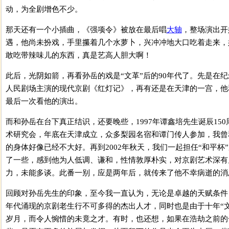
动，为全剧增色不少。
那天还有一个小插曲，《强项令》被放在最后唱
大轴
，整场演出开
遇，他尚未扮戏，手里攥着几个水萝卜，兴冲冲地大口吃着走来，
敢吃带辣味儿的东西，真是艺高人胆大啊！
此后，光阴如箭，再看孙岳的戏是“文革”后的90年代了。先是在纪
人民剧场主演的现代京剧《红灯记》，再有还是在天津的一宫，他
最后一次看他的演出。
而和孙岳在台下真正结识，还要晚些，1997年谭鑫培先生诞辰15
术研究会，年底在天津成立，众多梨园名宿和谭门传人参加，我曾
的身体好像已经不大好。再到2002年秋天，我们一起担任“和平杯
了一些，感到他为人低调、谦和，性情敦厚朴实，对京剧艺术深有
力，未能多谈。此番一别，应是两年后，就传来了他不幸病逝的消
回顾对孙岳先生的印象，至今我一直认为，无论是卓越的天赋条件
年代涌现的京剧老生行不可多得的杰出人才，同时也是由于十年“
岁月，而令人惋惜的未竟之才。有时，也还想，如果在浩劫之前的