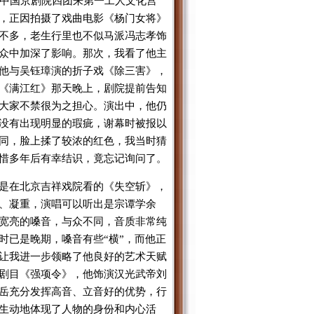
的中国京剧院四团来第一工人文化宫
，正因拍摄了戏曲电影《杨门女将》
不多，老生行里也不似马派冯志孝饰
众中加深了影响。那次，我看了他主
他与吴钰璋演的折子戏《除三害》，
《满江红》那天晚上，剧院提前告知
大家不禁很为之担心。演出中，他仍
没有出现明显的瑕疵，谢幕时被报以
同，脸上揉了较浓的红色，我当时猜
惜多年后有幸结识，竟忘记询问了。
是在北京吉祥戏院看的《失空斩》，
、凝重，演唱可以听出是宗谭学余
宽亮的嗓音，与众不同，音质非常纯
时已是晚期，嗓音有些“横”，而他正
让我进一步领略了他良好的艺术天赋
剧目《强项令》，他饰演汉光武帝刘
岳充分发挥高音、立音好的优势，行
生动地体现了人物的身份和内心活