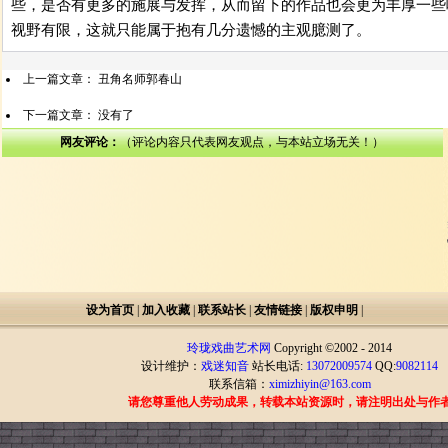
些，是否有更多的施展与发挥，从而留下的作品也会更为丰厚一些
视野有限，这就只能属于抱有几分遗憾的主观臆测了。
上一篇文章：
丑角名师郭春山
下一篇文章： 没有了
网友评论：
（评论内容只代表网友观点，与本站立场无关！）
设为首页
|
加入收藏
|
联系站长
|
友情链接
|
版权申明
|
玲珑戏曲艺术网
Copyright ©2002 - 2014
设计维护：
戏迷知音
站长电话:
13072009574
QQ:
9082114
联系信箱
：
ximizhiyin@163.com
请您尊重他人劳动成果，转载本站资源时，请注明出处与作