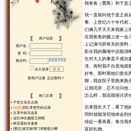
我爸爸（曹禺）和于是
我一直就叫他于是之叔
事。上世纪六十年代初
们俩几乎天天来我家上
在我爸爸的腿上坐一会
用户信息
上记满与胆有关的资料
影在我的脑海中还能清
生对大人的事是不感兴
泽。有时我不自觉地观
好奇。那时期他们曾在
聊，我在院子里跑来跑
让我诧异，忍不住问他
怎么样，我说我很讨厌
热门文章
于世文先生点滴
后来我长大了，看了他
[组图]
回忆李慧芳的点滴
文革中的马连良
同时就能深切地体会到
追忆坤生翘楚王则昭
得起一看再看。每当我
鲜灵霞枯木逢春
[图文]
侯宝林津门求教筱少卿
富的礼物。