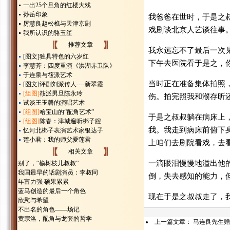
一出25个旦角的红楼大戏
孙岳印象
我爸爸在世时，于是之
厉慧良赵松樵与天津京剧
戏剧谈北京人艺谈往事
我所认识的骆玉笙
推荐文章
我永远忘不了最后一次
[图文]
独具特色的六岁红
下午去医院看于是之，
李慧芳：四度重演《洪湖赤卫队》
于连泉与筱派艺术
当时正在准备集体拍照
[图文]
评剧刘派传人----新翠霞
[组图]
筱派男旦陈永玲
伤。拍完照我和濮存昕
试谈王玉磬的演唱艺术
[组图]
哈宝山的“配角艺术”
于是之叔叔躺在病床上
[组图]
陈春：津城遍听梆子腔
我。我走到病床前俯下
忆河北梆子表演艺术家银达子
莲小君：我的师父爱莲君
上咱们去剧院看戏，去
相关文章
一滴眼泪慢慢地溢出他
别了，“榆树枝儿叔叔”
我国最早的话剧演员：李叔同
倒，失去感知的能力，
年富力强 硕果累累
蓝马创造的最后一个角色
现在于是之叔叔走了，
欣慰与希望
不出名的角色——场记
黄宗洛，配角与龙套的哲学
上一篇文章：
马连良先生赠