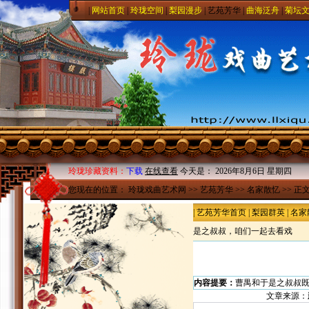
|
网站首页
|
玲珑空间
|
梨园漫步
|
艺苑芳华
|
曲海泛舟
|
菊坛
玲珑珍藏资料：
下载
在线查看
今天是：
2026年8月6日 星期四
您现在的位置：
玲珑戏曲艺术网
>>
艺苑芳华
>>
名家散忆
>> 正
|
艺苑芳华首页
|
梨园群英
|
名家
是之叔叔，咱们一起去看戏
内容提要：
曹禺和于是之叔叔
文章来源：