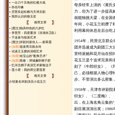
一出25个旦角的红楼大戏
母亲经常上演的《黄氏
孙岳印象
力，但为了进一步提高
厉慧良赵松樵与天津京剧
我所认识的骆玉笙
就能独挑大梁，在全国
推荐文章
年间，小花玉兰积攒了
[图文]
独具特色的六岁红
利用幕间休息在后台吃
李慧芳：四度重演《洪湖赤卫队》
于连泉与筱派艺术
1954年，民营北京群
[图文]
评剧刘派传人----新翠霞
[组图]
筱派男旦陈永玲
团并迅速成为剧团三大
试谈王玉磬的演唱艺术
里特派她和花月仙在招
[组图]
哈宝山的“配角艺术”
花玉兰是个追求完美和
[组图]
陈春：津城遍听梆子腔
忆河北梆子表演艺术家银达子
刻了《牛郎织女》、《
莲小君：我的师父爱莲君
己，必须根据人物心理
相关文章
步。不管演出多么密集
介绍著名评剧演员小花玉兰
1958年，天津市评剧
织女》、《二度梅》、
出，在上海名角云集的“
剧目展演演出奖；198