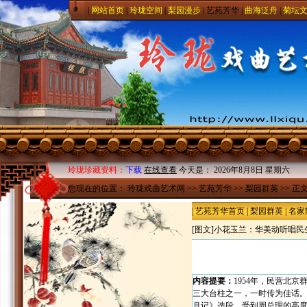
|
网站首页
|
玲珑空间
|
梨园漫步
|
艺苑芳华
|
曲海泛舟
|
菊坛
玲珑珍藏资料：
下载
在线查看
今天是：
2026年8月8日 星期六
您现在的位置：
玲珑戏曲艺术网
>>
艺苑芳华
>>
梨园群英
>> 正
|
艺苑芳华首页
|
梨园群英
|
名家
[图文]
小花玉兰：华美动听唱民
内容提要：
1954年，民营北
三大台柱之一，一时传为佳话
月记》选段，受到周总理的高