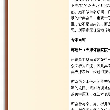
不养老”的说法，但小
热。她不做挂名顾问，
场的经典剧目，也要一字
重，它不是自封的，而
思、所学毫无保留地传
专家点评
蒋连升（天津评剧院院
评剧是中华民族艺苑中
众面极为广泛，因此具
集天津发展，经过衍变
评剧的文本选材关注普
涵的剧目。戏剧语境通
的美学原则，在艺术表
评剧曾与京、昆、梆并