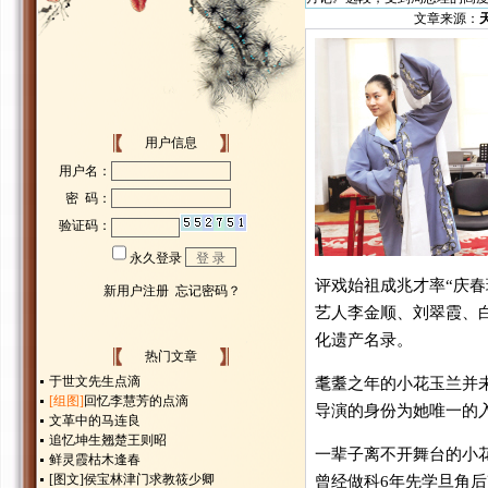
文章来源：
用户信息
评戏始祖成兆才率“庆春
艺人李金顺、刘翠霞、白
化遗产名录。
热门文章
于世文先生点滴
耄耋之年的小花玉兰并
[组图]
回忆李慧芳的点滴
导演的身份为她唯一的
文革中的马连良
追忆坤生翘楚王则昭
一辈子离不开舞台的小
鲜灵霞枯木逢春
[图文]
侯宝林津门求教筱少卿
曾经做科6年先学旦角