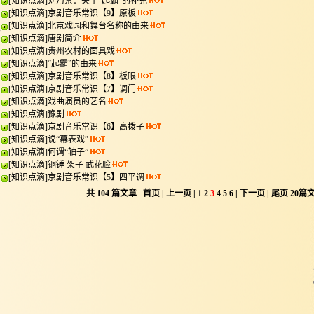
[
知识点滴
]
刘乃崇：关于“起霸”的补充
[
知识点滴
]
京剧音乐常识【9】原板
[
知识点滴
]
北京戏园和舞台名称的由来
[
知识点滴
]
唐剧简介
[
知识点滴
]
贵州农村的面具戏
[
知识点滴
]
“起霸”的由来
[
知识点滴
]
京剧音乐常识【8】板眼
[
知识点滴
]
京剧音乐常识【7】调门
[
知识点滴
]
戏曲演员的艺名
[
知识点滴
]
豫剧
[
知识点滴
]
京剧音乐常识【6】高拨子
[
知识点滴
]
说“幕表戏”
[
知识点滴
]
何谓“轴子”
[
知识点滴
]
铜锤 架子 武花脸
[
知识点滴
]
京剧音乐常识【5】四平调
共
104
篇文章
首页
|
上一页
|
1
2
3
4
5
6
|
下一页
|
尾页
20
篇文