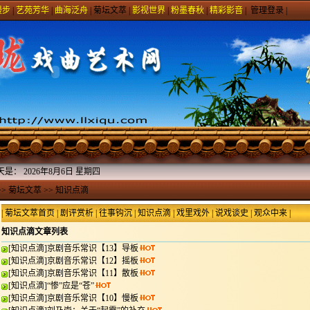
漫步
|
艺苑芳华
|
曲海泛舟
|
菊坛文萃
|
影视世界
|
粉墨春秋
|
精彩影音
|
管理登录
|
天是：
2026年8月6日 星期四
>>
菊坛文萃
>>
知识点滴
|
菊坛文萃首页
|
剧评赏析
|
往事钩沉
|
知识点滴
|
戏里戏外
|
说戏谈史
|
观众中来
|
知识点滴文章列表
[
知识点滴
]
京剧音乐常识【13】导板
[
知识点滴
]
京剧音乐常识【12】摇板
[
知识点滴
]
京剧音乐常识【11】散板
[
知识点滴
]
“惨”应是“苍”
[
知识点滴
]
京剧音乐常识【10】慢板