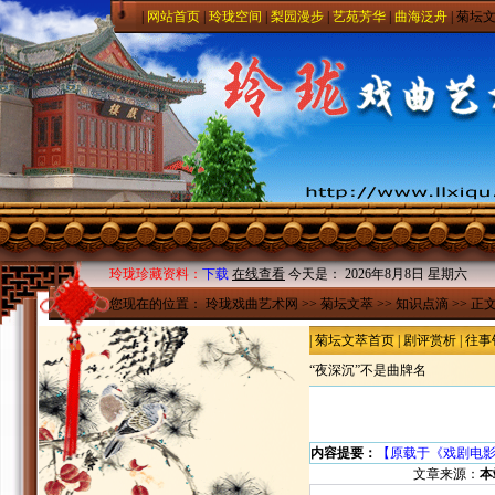
|
网站首页
|
玲珑空间
|
梨园漫步
|
艺苑芳华
|
曲海泛舟
|
菊坛
玲珑珍藏资料：
下载
在线查看
今天是：
2026年8月8日 星期六
您现在的位置：
玲珑戏曲艺术网
>>
菊坛文萃
>>
知识点滴
>> 正
|
菊坛文萃首页
|
剧评赏析
|
往事
“夜深沉”不是曲牌名
内容提要：
【原载于《戏剧电影报
文章来源：
本