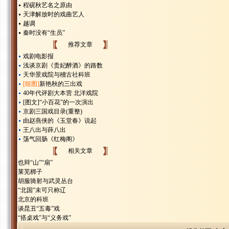
程砚秋艺名之原由
天津解放时的戏曲艺人
越调
秦时没有“生员”
推荐文章
戏剧电影报
浅谈京剧《贵妃醉酒》的路数
天华景戏院与稽古社科班
[组图]
新艳秋的三出戏
40年代评剧大本营 北洋戏院
[图文]
“小百花”的一次演出
京剧三国戏目录(重整)
由赵燕侠的《玉堂春》说起
王八出与薛八出
荡气回肠《红梅阁》
相关文章
也辩“山”“扇”
莱芜梆子
胡服骑射与武灵丛台
“北国”未可只称辽
北京的科班
谈昆丑“五毒”戏
“搭桌戏”与“义务戏”