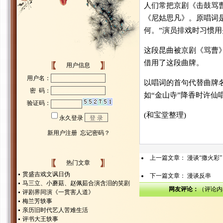
人们常把京剧《击鼓骂曹
《尼姑思凡》。原唱词
何。”演员排戏时习惯
这段昆曲被京剧《骂曹
借用了这段曲牌。
用户信息
以唱词的首句代替曲牌名
如“金山寺”降香时许仙
(和宝堂整理)
上一篇文章：
漫谈“撒火彩”
热门文章
贯盛吉戏文讽日伪
下一篇文章：
漫谈反串
马三立、小蘑菇、赵佩茹合演含泪的笑剧
网友评论：
（评论内
评剧界同演《一贯害人道》
梅兰芳轶事
亲历旧时代艺人苦难生活
评书大王轶事