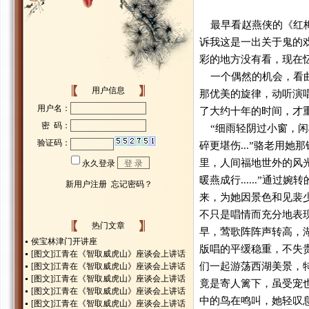
最早看赵燕侠的《红梅
诉我这是一出关于鬼的
彩的地方没有看，现在
一个偶然的机会，看曲
用户信息
那优美的旋律，动听演
了大约十年的时间，才
“细雨轻阴过小窗，闲
碎更堪伤...”骆老用她
里，人间福地世外的风
暖燕成行......”
来，为她因景色和见裴
不只是唱情而充分地表
热门文章
早，莺歌阵阵声转高，
侯宝林津门开讲座
版唱的平缓稳重，不失
[图文]
江青在《智取威虎山》座谈会上讲话
们一起游荡西湖美景，特
[图文]
江青在《智取威虎山》座谈会上讲话
[图文]
江青在《智取威虎山》座谈会上讲话
竟是寄人篱下，虽受宠
[图文]
江青在《智取威虎山》座谈会上讲话
中的鸟在鸣叫，她轻叹
[图文]
江青在《智取威虎山》座谈会上讲话