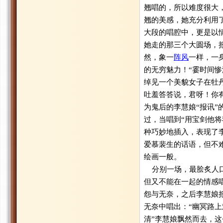
翘唱的，所以难度很大
翘的美感，她充分利用
大段的唱腔中，更是以
她走的那三个大圆场，
然，象一
阵风
一样，一
的无穷魅力！“霎时间
绰见一个美貌女子在牡
吐羞答答说，君呀！你有
为鬼后的李慧娘“报讯
过，当唱到“用宝剑他将
种巧妙地插入，表现了
爱慕裴生的话语，但不
绘画一般。
分别一场，最脍炙人口
但又不能在一起的情感
怨与无奈，之后李慧娘
无奈中唱出：“幽冥路
清”李慧娘飘然而去，