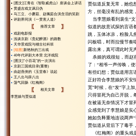
[图文]
江青在《智取威虎山》座谈会上讲话
贾似道反复无常，她也
贯盛吉戏文讽日伪
方，丝毫没有乱的感觉
马三立、小蘑菇、赵佩茹合演含泪的笑剧
当李慧娘看到裴生“文而雅
评剧界同演《一贯害人道》
推荐文章
似道的故意试探的言语
戏剧电影报
跳，玉体冰凉，粉脸儿焦
浅谈京剧《贵妃醉酒》的路数
闪板唱，时而拉慢节奏
天华景戏院与稽古社科班
露出来，真可谓此时无
[组图]
新艳秋的三出戏
40年代评剧大本营 北洋戏院
杀姬的戏很短，而赵燕
[图文]
“小百花”的一次演出
了：“相爷一声传唤，
京剧三国戏目录(重整)
由赵燕侠的《玉堂春》说起
有些幻想；贾似道用言
王八出与薛八出
正好符合李慧娘的不安情绪
荡气回肠《红梅阁》
宽”时候，在“发”字
相关文章
只得冒死为自己开脱，
李慧娘与贾似道
在被逼无奈情况下才冒
众感觉到了李慧娘是实
她如负释重地连说两声
贾似道从背后下了毒手，“
《红梅阁》的重头戏是