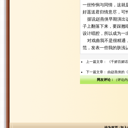
一丝怜悯与同情，这就
好遥送君归情意尽，可怜奴
据说赵燕侠早期演出该
子上翻落下来，要踩翘
设计唱腔，所以成为一
对戏曲我不是很精通，
范，发表一些我的肤浅
上一篇文章：
《千娇百媚话
下一篇文章：
由赵燕侠的《
网友评论：
（评论内
设为首页
|
加入