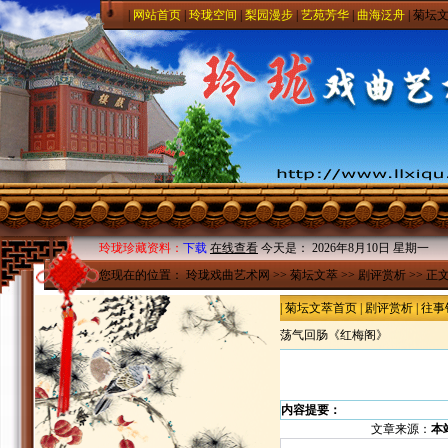
|
网站首页
|
玲珑空间
|
梨园漫步
|
艺苑芳华
|
曲海泛舟
|
菊坛
玲珑珍藏资料：
下载
在线查看
今天是：
2026年8月10日 星期一
您现在的位置：
玲珑戏曲艺术网
>>
菊坛文萃
>>
剧评赏析
>> 正
|
菊坛文萃首页
|
剧评赏析
|
往事
荡气回肠《红梅阁》
内容提要：
文章来源：
本