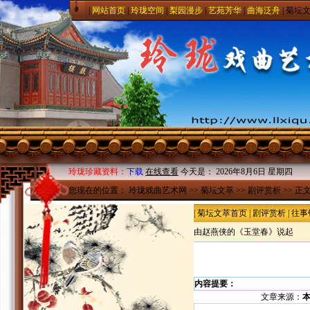
|
网站首页
|
玲珑空间
|
梨园漫步
|
艺苑芳华
|
曲海泛舟
|
菊坛
玲珑珍藏资料：
下载
在线查看
今天是：
2026年8月6日 星期四
您现在的位置：
玲珑戏曲艺术网
>>
菊坛文萃
>>
剧评赏析
>> 正
|
菊坛文萃首页
|
剧评赏析
|
往事
由赵燕侠的《玉堂春》说起
内容提要：
文章来源：