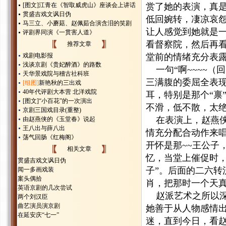
[图文]
江青在《智取威虎山》座谈会上讲话
赏了她的表演，真是
贯盛吉戏文讽日伪
低回婉转，凄凉哀
马三立、小蘑菇、赵佩茹合演含泪的笑剧
让人感觉到她就是
评剧界同演《一贯害人道》
看督察院，然后再看
推荐文章
戏剧电影报
堂前的情绪充分表露了
浅谈京剧《贵妃醉酒》的路数
一句“啊~~~~（
天华景戏院与稽古社科班
三满腹的委屈全表现
[组图]
新艳秋的三出戏
40年代评剧大本营 北洋戏院
耳，特别是那个“禀
[图文]
“小百花”的一次演出
不滑，低不散，太
京剧三国戏目录(重整)
在表演上，赵燕侠
由赵燕侠的《玉堂春》说起
王八出与薛八出
情充分配合动作来
荡气回肠《红梅阁》
开怀是那~~王公子
相关文章
忆，当堂上催促时
贯盛吉戏文讽日伪
子”。后面的二六
闻一多画戏装
案头偶拾
肖，把那时一个天
英语京剧的几次尝试
赵派艺术之所以深
两个刘汉臣
曲艺演员演京剧
她善于从人物感情
在延安庆“七一”
迷，直到今日，看