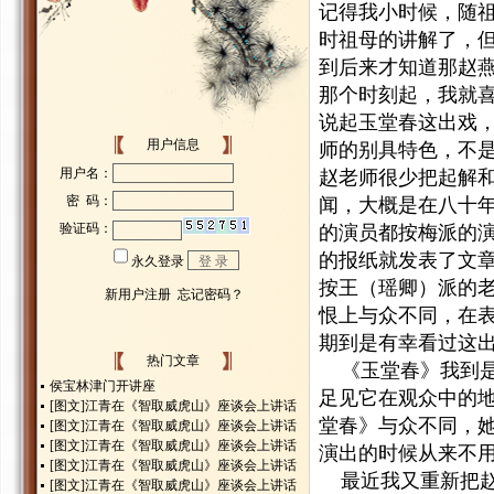
记得我小时候，随
时祖母的讲解了，
到后来才知道那赵
那个时刻起，我就
说起玉堂春这出戏
用户信息
师的别具特色，不
赵老师很少把起解
闻，大概是在八十
的演员都按梅派的
的报纸就发表了文
按王（瑶卿）派的
恨上与众不同，在
期到是有幸看过这
热门文章
《玉堂春》我到是
侯宝林津门开讲座
足见它在观众中的
[图文]
江青在《智取威虎山》座谈会上讲话
堂春》与众不同，
[图文]
江青在《智取威虎山》座谈会上讲话
[图文]
江青在《智取威虎山》座谈会上讲话
演出的时候从来不
[图文]
江青在《智取威虎山》座谈会上讲话
最近我又重新把赵
[图文]
江青在《智取威虎山》座谈会上讲话