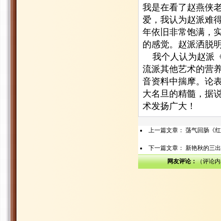
我是在看了赵燕侠
爱，我认为赵派难
年依旧非常饱满，
的感觉。赵派洒脱
我个人认为赵派《
流派其他艺术的营
音资料中揣摩。论
大名旦的精髓，据
术发扬广大！
上一篇文章：
荡气回肠《红
下一篇文章：
新艳秋的三出
网友评论：
（评论内