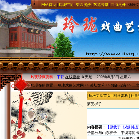
|
网站首页
|
玲珑空间
|
梨园漫步
|
艺苑芳华
|
曲海泛舟
|
菊坛
玲珑珍藏资料：
下载
在线查看
今天是：
2026年8月8日 星期六
您现在的位置：
玲珑戏曲艺术网
>>
菊坛文萃
>>
知识点滴
>> 正
|
菊坛文萃首页
|
剧评赏析
|
往事
莱芜梆子
内容提要：
【原载于《戏剧电影报
子部分与山东梆子、平调等同
文章来源：