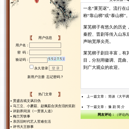
一名“莱芜讴”。流行
称“靠山梆”或“泰山梆”
莱芜梆子有悠久的历史
秦腔、晋剧等传入山东
用户信息
声响宽厚尖亮。
莱芜梆子剧目丰富，有
目，分别用徽调、昆曲
到广大观众的欢迎。
热门文章
上一篇文章：
简谈《大平调
贯盛吉戏文讽日伪
马三立、小蘑菇、赵佩茹合演含泪的笑剧
下一篇文章：
豫 剧 简 介
评剧界同演《一贯害人道》
网友评论：
（评论内
梅兰芳轶事
亲历旧时代艺人苦难生活
评书大王轶事