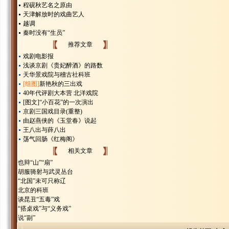
程砚秋艺名之原由
天津解放时的戏曲艺人
越调
秦时没有“生员”
推荐文章
戏剧电影报
浅谈京剧《贵妃醉酒》的路数
天华景戏院与稽古社科班
[组图]
新艳秋的三出戏
40年代评剧大本营 北洋戏院
[图文]
“小百花”的一次演出
京剧三国戏目录(重整)
由赵燕侠的《玉堂春》说起
王八出与薛八出
荡气回肠《红梅阁》
相关文章
也辩“山”“扇”
胡服骑射与武灵丛台
“北国”未可只称辽
北京的科班
谈昆丑“五毒”戏
“搭桌戏”与“义务戏”
说“副”