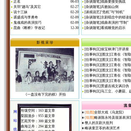
正名
06-03
[
杂谈随笔
]
戏曲要接受挑战
关羽“趟马”及其它
02-27
[
杂谈随笔
]
兵败如山倒
说十三妹
02-20
[
谈戏说艺
]
“危机”与“转机”
裘盛戎与李勇奇
02-09
[
杂谈随笔
]
京剧唱念中的错读
鬼魂戏的表演技巧
02-09
[
杂谈随笔
]
戏曲表演的“节制”
昆曲《断桥》学改记
12-30
[
杂谈随笔
]
看戏睡觉的启示
影 视 采 珍
[
往事钩沉
]
侯宝林津门开讲座
[
往事钩沉
]
[图文]
江青在《智取
[
往事钩沉
]
[图文]
江青在《智取
[
往事钩沉
]
[图文]
江青在《智取
[
往事钩沉
]
[图文]
江青在《智取
[
往事钩沉
]
[图文]
江青在《智取
[
往事钩沉
]
[图文]
江青在《智取
[
往事钩沉
]
贯盛吉戏文讽日伪
[
往事钩沉
]
马三立、小蘑菇、
《一盘没有下完的棋》开拍
流 音
玲珑空间：163 篇文章
网
[组图]
全部大戏《乌龙院》
梨园漫步：955 篇文章
[组图]
略谈陈永玲及筱派表演
站
艺苑芳华：300 篇文章
整人的京剧大批判
曲海泛舟：294 篇文章
略谈童芷苓的表演艺术
统