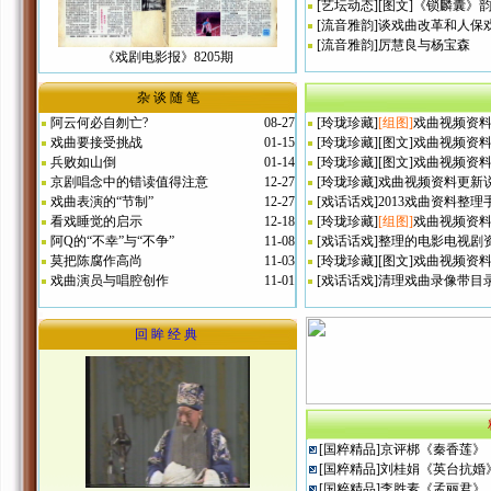
[
艺坛动态
]
[图文]
《锁麟囊》
[
流音雅韵
]
谈戏曲改革和人保
[
流音雅韵
]
厉慧良与杨宝森
《戏剧电影报》8205期
杂 谈 随 笔
阿云何必自刎亡?
08-27
[
玲珑珍藏
]
[组图]
戏曲视频资料
戏曲要接受挑战
01-15
[
玲珑珍藏
]
[图文]
戏曲视频资料
兵败如山倒
01-14
[
玲珑珍藏
]
[图文]
戏曲视频资料
京剧唱念中的错读值得注意
12-27
[
玲珑珍藏
]
戏曲视频资料更新说明
戏曲表演的“节制”
12-27
[
戏话话戏
]
2013戏曲资料整理
看戏睡觉的启示
12-18
[
玲珑珍藏
]
[组图]
戏曲视频资料更
阿Q的“不幸”与“不争”
11-08
[
戏话话戏
]
整理的电影电视剧
莫把陈腐作高尚
11-03
[
玲珑珍藏
]
[图文]
戏曲视频资料
戏曲演员与唱腔创作
11-01
[
戏话话戏
]
清理戏曲录像带目
回 眸 经 典
[
国粹精品
]
京评梆《秦香莲》
[
国粹精品
]
刘桂娟《英台抗婚
[
国粹精品
]
李胜素《孟丽君》