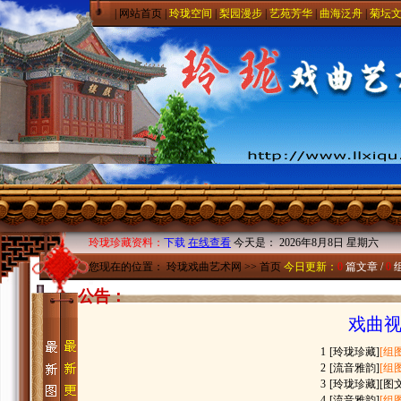
|
网站首页
|
玲珑空间
|
梨园漫步
|
艺苑芳华
|
曲海泛舟
|
菊坛
玲珑珍藏资料：
下载
在线查看
今天是：
2026年8月8日 星期六
您现在的位置：
玲珑戏曲艺术网
>> 首页
今日更新：
0
篇文章 /
0
公告：
戏曲视
1
[
玲珑珍藏
]
[组图
2
[
流音雅韵
]
[组图
3
[
玲珑珍藏
]
[图文
4
[
流音雅韵
]
[组图