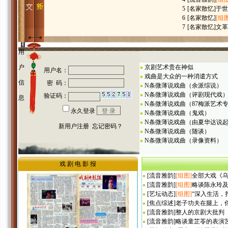
5
[
名家散忆
]
于世
6
[
名家散忆
]
[组图
7
[
名家散忆
]
文革
用
户
京剧艺术贵在神似
戏曲是大众的一种消遣方式
信
N条微薄说戏曲（余派综说）
N条微薄说戏曲（评剧现代戏
息
N条微薄说戏曲（87梅派艺术
N条微薄说戏曲（鬼戏）
N条微薄说戏曲（由夏华达说
N条微薄说戏曲（随谈）
N条微薄说戏曲（录像资料）
戏 剧 电 影 报
[
流音雅韵
]
[组图]
全部大戏《
[
流音雅韵
]
[组图]
略谈陈永玲
[
艺坛动态
]
[组图]
“深入生活，
[
焦点综述
]
老子功夫在腿上，
[
流音雅韵
]
整人的京剧大批判
[
流音雅韵
]
略谈童芷苓的表演