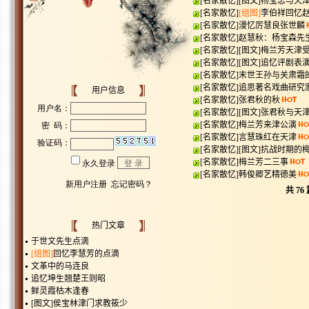
[
名家散忆
]
[图文]
杨宝忠与天
[
名家散忆
]
[组图]
李伯祥回忆
[
名家散忆
]
漫忆厉慧良张世麟
[
名家散忆
]
赵慧秋：杨宝森先
[
名家散忆
]
[图文]
梅兰芳天津受
[
名家散忆
]
[图文]
追忆评剧表
[
名家散忆
]
末世王孙与关肃霜
[
名家散忆
]
追思著名戏曲研究
用户信息
[
名家散忆
]
张君秋的秋
[
名家散忆
]
[图文]
张君秋与天
[
名家散忆
]
梅兰芳来津公演
[
名家散忆
]
言慧珠红在天津
[
名家散忆
]
[图文]
抗战时期的
[
名家散忆
]
梅兰芳二三事
[
名家散忆
]
韩俊卿艺精德美
共
76
热门文章
于世文先生点滴
[组图]
回忆李慧芳的点滴
文革中的马连良
追忆坤生翘楚王则昭
鲜灵霞枯木逢春
[图文]
侯宝林津门求教筱少