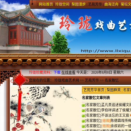
|
网站首页
|
玲珑空间
|
梨园漫步
|
艺苑芳华
|
曲海泛舟
|
菊坛
玲珑珍藏资料：
下载
在线查看
今天是：
2026年8月8日 星期六
您现在的位置：
玲珑戏曲艺术网
>>
艺苑芳华
>>
名家散忆
|
艺苑芳华首页
|
梨园群英
|
名家
名家散忆文章列表
[
名家散忆
]
孟凡贵追述侯耀文
[
名家散忆
]
李伯祥讲述了侯耀
[
名家散忆
]
不该淡忘的王又宸
[
名家散忆
]
[组图]
陈德霖戏传
[
名家散忆
]
[组图]
余叔岩的一