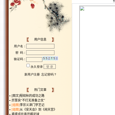
用户信息
热门文章
[图文]
程砚秋的成功之路
厉慧良“不打无准备之仗”
[组图]
李宗义津门学艺记
[组图]
从《安天会》到《闹天宫》
裘盛戎在南开踢足球