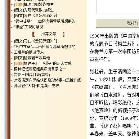
[组图]
挥洒自如妙趣横生
[图文]
为现代戏致力终生
[图文]
写在《贵妃醉酒》时
“药中甘草”-----由怀念芙蓉草所想到的
张桂轩
“谦虚”失观厉慧良
推荐文章
1990年出版的《中国
[图文]
写在《贵妃醉酒》时
的专题节目《梅兰芳》，
“药中甘草”-----由怀念芙蓉草所想到的
在梅兰芳第一次率团访
王瑶卿的嫡派传人
[图文]
杨派霸王及其他
员张桂轩。
[组图]
银达子对“卫梆子”的两大贡献
国粹记忆世纪经典演出目录之一
张桂轩，生于清同治十二
京剧三国戏目录(重整)
生，18岁出科后，又
对表演定向思维认识及形体定向思维训练
孙毓敏:“大制作”是戏曲灾难
《花蝴蝶》、《白水滩
们演《白水滩》，曾对
目不暇接，精彩绝伦。
《绝燕岭》的新颖把子
说，宣统元年（1909
曲，《伐子都》唱梆子，
李春来、盖叫天、张德