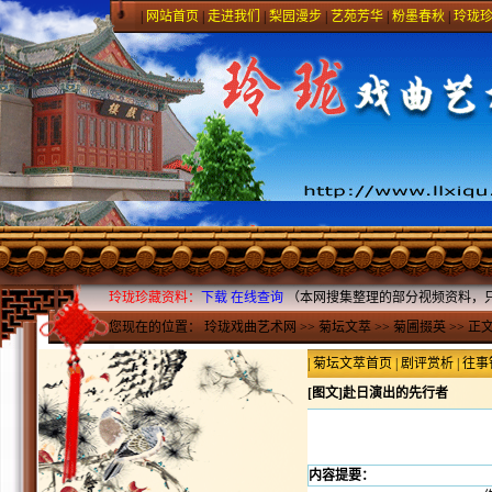
|
网站首页
|
走进我们
|
梨园漫步
|
艺苑芳华
|
粉墨春秋
|
玲珑
玲珑珍藏资料：
下载
在线查询
（本网搜集整理的部分视频资料，
您现在的位置：
玲珑戏曲艺术网
>>
菊坛文萃
>>
菊圃掇英
>> 正
|
菊坛文萃首页
|
剧评赏析
|
往事
[图文]
赴日演出的先行者
内容提要：