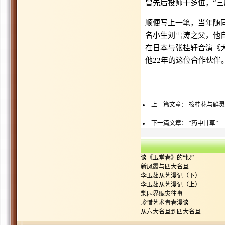
曾先后投师十多位，“三
顺便写上一笔，当年随
名小生刘雪涛之父，他
在日本与张桂轩合演《
他22年的这位合作伙
上一篇文章：
筱桂花与鲜灵
下一篇文章：
“药中甘草”-
谈《玉堂春》的“恨”
新凤霞与四大名旦
李玉茹从艺漫记（下）
李玉茹从艺漫记（上）
梨园界赈灾往事
珍惜艺术青春漫谈
从六大名旦到四大名旦