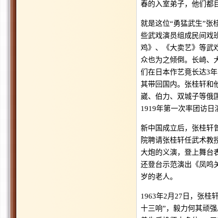
春的入室弟子，他们都
就是这位“勇猛武生”张
些武戏演员组成民间戏
鸡》、《大卖艺》等武
众也为之倾倒。长崎、
们在日本作艺竟长达3
其带回国内。张桂轩和
崴、伯力、双城子等俄国
1919年第一次率团访
新中国成立后，张桂轩曾
院聘请张桂轩任武术教
大炮的义演，登上舞台表
还登台示范演出《凤鸣
岁的老人。
1963年2月27日，
十三响”，毅力何其顽