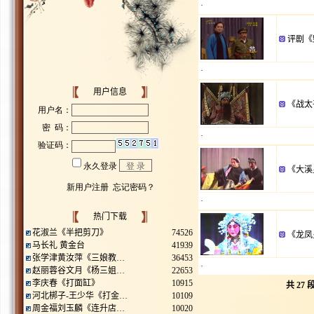
·
评剧《
·
用户信息
《战太
·
《大溪
·
热门下载
花淑兰《半把剪刀》
74526
《龙凤
马长礼 黄金台
41939
张学津黄汝萍《三娘教…
36453
·
赵丽蓉谷文月《杨三姐…
22653
李庆春《打面缸》
10915
共
27
段
河北梆子-王少华《打金…
10109
周金福刘玉麟《连升店…
10020