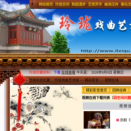
|
网站首页
|
玲珑空间
|
梨园漫步
|
艺苑芳华
|
曲海泛舟
|
菊坛
玲珑珍藏资料：
下载
在线查看
今天是：
2026年8月9日 星期日
您现在的位置：
玲珑戏曲艺术网
>>
精彩影音
>>
视频在线
|
|
|
精彩影音首页
回眸经典
视频在线下载列表（
因空间问题
视 频 
京剧《