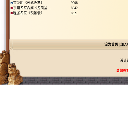
言少朋《苏武牧羊》
9908
京剧名家合成《龙凤呈…
8942
程派名家《锁麟囊》
8521
设为首页
|
加入
设计
请您尊