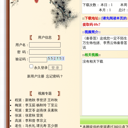
下载次数： 本日：1 本周
本月：1 总计：5
::
下载地址
::
[请先阅读本页的
提取码
69c7
::视频简介::
用户信息
《秦香莲》这戏您一定不陌生
万生饰包拯、李秀云饰秦香莲
说
::
相关视频
::
没有相关下载
视频专题
程派：新艳秋 李世济 王吟秋
梅派：李玉茹 杨秋玲 丁至云
荀派：童芷苓 赵燕侠 吴素秋
张派：张君秋 雷英
高派：李和曾 李宗义
老生：马长礼 谭元寿 言少朋
*
本网提供的资源通过360云盘