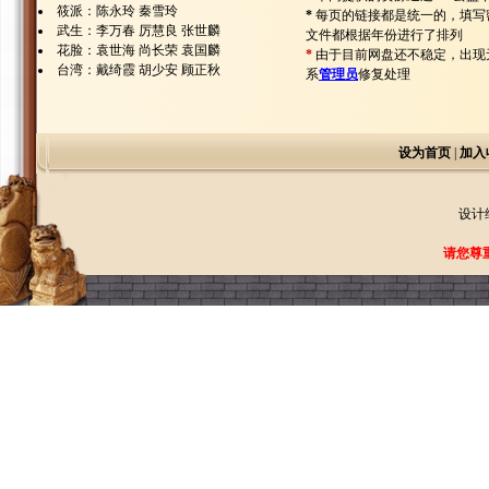
筱派：陈永玲 秦雪玲
*
每页的链接都是统一的，填写
武生：李万春 厉慧良 张世麟
文件都根据年份进行了排列
花脸：袁世海 尚长荣 袁国麟
*
由于目前网盘还不稳定，出现
台湾：戴绮霞 胡少安 顾正秋
系
管理员
修复处理
设为首页
|
加入
设计
请您尊