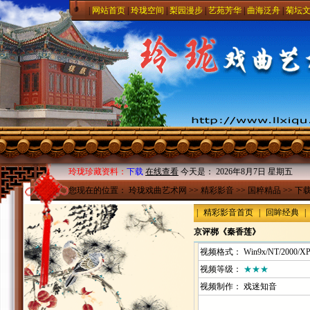
|
网站首页
|
玲珑空间
|
梨园漫步
|
艺苑芳华
|
曲海泛舟
|
菊坛
玲珑珍藏资料：
下载
在线查看
今天是：
2026年8月7日 星期五
您现在的位置：
玲珑戏曲艺术网
>>
精彩影音
>>
国粹精品
>> 下
|
精彩影音首页
|
回眸经典
|
京评梆《秦香莲》
视频格式： Win9x/NT/2000/XP
视频等级：
★★★
视频制作：
戏迷知音